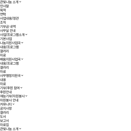
큰빛나눔 소개
인사말
목적
연혁
사업내용/정관
조직
기부금 내역
사무실 안내
사업/프로그램소개
기본사업
나눔지원사업국
내용/프로그램
갤러리
자료
배움지원사업국
내용/프로그램
갤러리
자료
사무행정지원국
내용
자료
기부/후원 참여
후원안내
재능기부/자원봉사
자원봉사 안내
커뮤니티
공지사항
갤러리
도서
보고서
자료집
큰빛나눔 소개