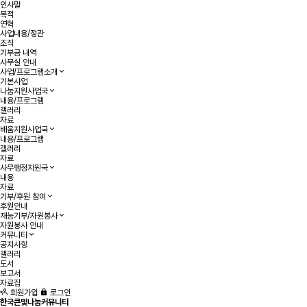
인사말
목적
연혁
사업내용/정관
조직
기부금 내역
사무실 안내
사업/프로그램소개
기본사업
나눔지원사업국
내용/프로그램
갤러리
자료
배움지원사업국
내용/프로그램
갤러리
자료
사무행정지원국
내용
자료
기부/후원 참여
후원안내
재능기부/자원봉사
자원봉사 안내
커뮤니티
공지사항
갤러리
도서
보고서
자료집
회원가입
로그인
한국큰빛나눔커뮤니티