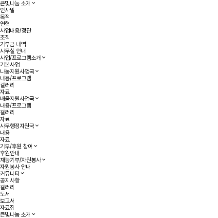
큰빛나눔 소개
인사말
목적
연혁
사업내용/정관
조직
기부금 내역
사무실 안내
사업/프로그램소개
기본사업
나눔지원사업국
내용/프로그램
갤러리
자료
배움지원사업국
내용/프로그램
갤러리
자료
사무행정지원국
내용
자료
기부/후원 참여
후원안내
재능기부/자원봉사
자원봉사 안내
커뮤니티
공지사항
갤러리
도서
보고서
자료집
큰빛나눔 소개