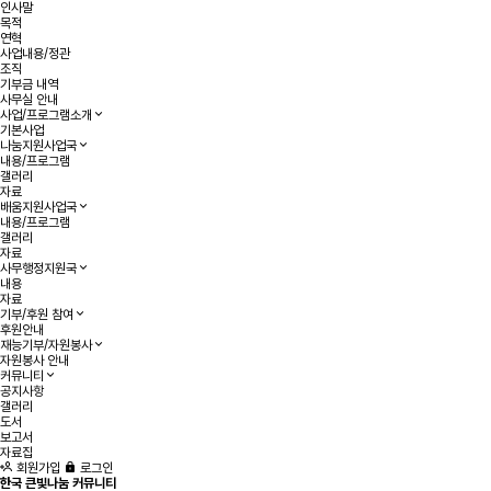
인사말
목적
연혁
사업내용/정관
조직
기부금 내역
사무실 안내
사업/프로그램소개
기본사업
나눔지원사업국
내용/프로그램
갤러리
자료
배움지원사업국
내용/프로그램
갤러리
자료
사무행정지원국
내용
자료
기부/후원 참여
후원안내
재능기부/자원봉사
자원봉사 안내
커뮤니티
공지사항
갤러리
도서
보고서
자료집
회원가입
로그인
한국 큰빛나눔 커뮤니티