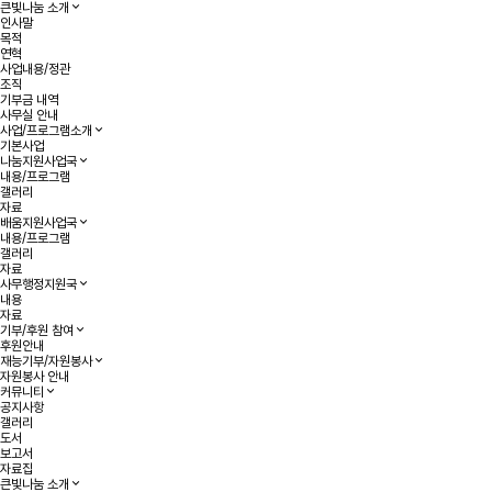
큰빛나눔 소개
인사말
목적
연혁
사업내용/정관
조직
기부금 내역
사무실 안내
사업/프로그램소개
기본사업
나눔지원사업국
내용/프로그램
갤러리
자료
배움지원사업국
내용/프로그램
갤러리
자료
사무행정지원국
내용
자료
기부/후원 참여
후원안내
재능기부/자원봉사
자원봉사 안내
커뮤니티
공지사항
갤러리
도서
보고서
자료집
큰빛나눔 소개