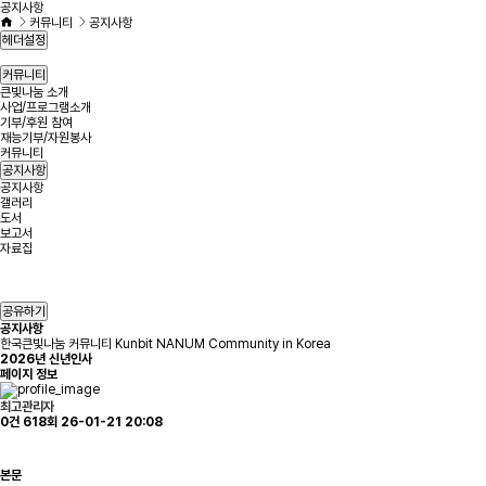
공지사항
커뮤니티
공지사항
헤더설정
커뮤니티
큰빛나눔 소개
사업/프로그램소개
기부/후원 참여
재능기부/자원봉사
커뮤니티
공지사항
공지사항
갤러리
도서
보고서
자료집
공유하기
공지사항
한국큰빛나눔 커뮤니티 Kunbit NANUM Community in Korea
2026년 신년인사
페이지 정보
최고관리자
0건
618회
26-01-21 20:08
본문