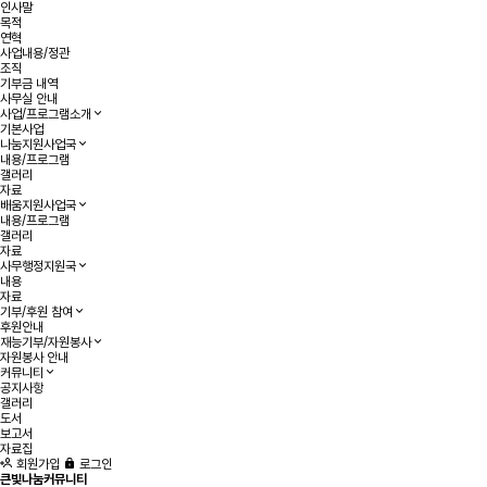
인사말
목적
연혁
사업내용/정관
조직
기부금 내역
사무실 안내
사업/프로그램소개
기본사업
나눔지원사업국
내용/프로그램
갤러리
자료
배움지원사업국
내용/프로그램
갤러리
자료
사무행정지원국
내용
자료
기부/후원 참여
후원안내
재능기부/자원봉사
자원봉사 안내
커뮤니티
공지사항
갤러리
도서
보고서
자료집
회원가입
로그인
큰빛나눔커뮤니티