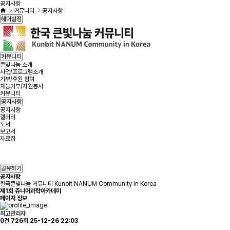
공지사항
커뮤니티
공지사항
헤더설정
커뮤니티
큰빛나눔 소개
사업/프로그램소개
기부/후원 참여
재능기부/자원봉사
커뮤니티
공지사항
공지사항
갤러리
도서
보고서
자료집
공유하기
공지사항
한국큰빛나눔 커뮤니티 Kunbit NANUM Community in Korea
제1회 쥬니어과학아카데미
페이지 정보
최고관리자
0건
726회
25-12-26 22:03