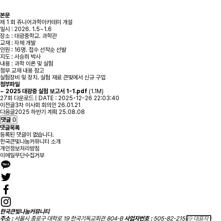
본문
제 1 회 쥬니어과학아카데미 개설
일시 : 2026. 1.5~1.6
장소 : 대광중학교. 과학관
교재 : 자체 개발
인원 : 16명. 접수 선착순 선발
지도 : 서승희 박사
내용 : 과학 이론 및 실험
첨부 교재 내용 참고
실험장비 및 장치. 실험 재료 큰빛에서 신규 구입
첨부파일
~ 2025 대광중 실험 보고서 1-1.pdf
(1.1M)
27회 다운로드 | DATE : 2025-12-26 22:03:40
이전글
3차 이사회 회의안
26.01.21
다음글
2025 하반기 계획
25.08.08
댓글
0
댓글목록
등록된 댓글이 없습니다.
한국큰빛나눔커뮤니티 소개
개인정보처리방침
이메일무단수집거부
한국큰빛나눔커뮤니티
주소 :
서울시 종로구 대학로 19 한국기독교회관 804-B
사업자번호 :
505-82-21559
대표자 :