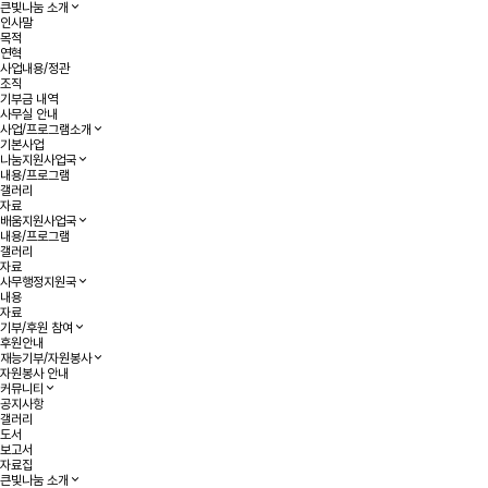
큰빛나눔 소개
인사말
목적
연혁
사업내용/정관
조직
기부금 내역
사무실 안내
사업/프로그램소개
기본사업
나눔지원사업국
내용/프로그램
갤러리
자료
배움지원사업국
내용/프로그램
갤러리
자료
사무행정지원국
내용
자료
기부/후원 참여
후원안내
재능기부/자원봉사
자원봉사 안내
커뮤니티
공지사항
갤러리
도서
보고서
자료집
큰빛나눔 소개