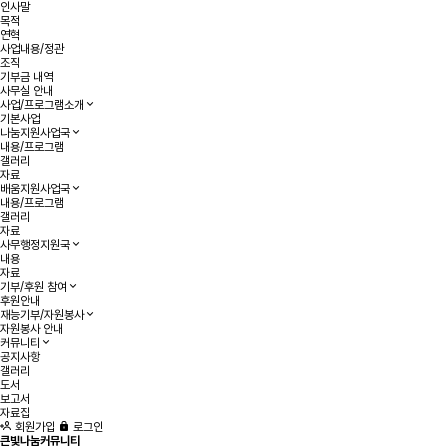
인사말
목적
연혁
사업내용/정관
조직
기부금 내역
사무실 안내
사업/프로그램소개
기본사업
나눔지원사업국
내용/프로그램
갤러리
자료
배움지원사업국
내용/프로그램
갤러리
자료
사무행정지원국
내용
자료
기부/후원 참여
후원안내
재능기부/자원봉사
자원봉사 안내
커뮤니티
공지사항
갤러리
도서
보고서
자료집
회원가입
로그인
큰빛나눔커뮤니티