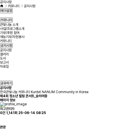
공지사항
커뮤니티
공지사항
헤더설정
커뮤니티
큰빛나눔 소개
사업/프로그램소개
기부/후원 참여
재능기부/자원봉사
커뮤니티
공지사항
공지사항
갤러리
도서
보고서
자료집
공유하기
공지사항
한국큰빛나눔 커뮤니티 Kunbit NANUM Community in Korea
제4회 청소년 힐링 콘서트_숭의여중
페이지 정보
최고관리자
0건
1,141회
25-06-14 08:25
본문