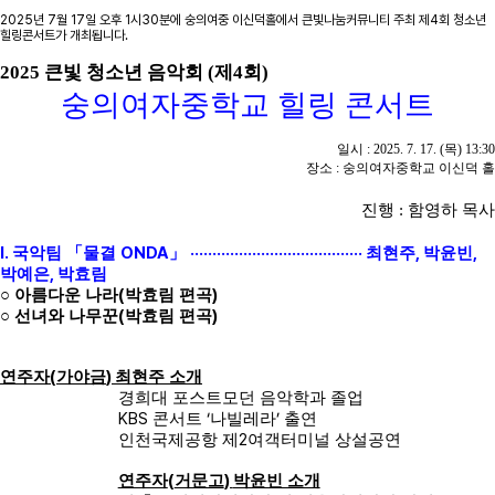
2025년 7월 17일 오후 1시30분에 숭의여중 이신덕홀에서 큰빛나눔커뮤니티 주최 제4회 청소년
힐링콘서트가 개최됩니다.
2025
큰빛 청소년 음악회
(
제
4
회
)
숭의여자중학교 힐링 콘서트
일시
: 2025. 7. 17. (
목
) 13:30
장소
:
숭의여자중학교 이신덕 홀
진행
:
함영하 목사
I.
ONDA
·······································
,
,
국악팀
「
물결
」
최현주
박윤빈
,
박예은
박효림
(
)
○
아름다운 나라
박효림 편곡
(
)
○
선녀와 나무꾼
박효림 편곡
(
)
연주자
가야금
최현주 소개
경희대 포스트모던 음악학과 졸업
KBS
‘
’
콘서트
나빌레라
출연
2
인천국제공항 제
여객터미널 상설공연
(
)
연주자
거문고
박윤빈 소개