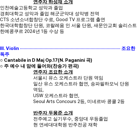
연주자 하성재 소개
인천예술고등학교 성악과 졸업
경희대학교 성악과 졸업 해군군악대 성악병 전역
CTS
, Good TV
소년소녀합창단 수료
프로그램 출연
,
,
한국대학합창단 단원
코랄레움 인 서울 단원
새문안교회 솔리스트
2024
1
한예콩쿠르
년
등 수상 등
III. Violin ·················································································
조요한
독주
Cantabile in D Maj Op.17(N. Paganini
)
○
곡
(
)
○
주 예수 내 맘에 들어와
찬송가 편곡
연주자 조요한 소개
서울시 유스 오케스트라 단원 역임
,
일산 유스 오케스트라 협연
송파필하모닉 단원
,
역임
USW
,
오케스트라 협연
Seoul Arts Concours 2
,
2
등
미네르바 콩쿨
등
반주자 두몽준 소개
,
전주예고 실기우수
중앙대 우등졸업
현 연세대대학원 반주전공 재학