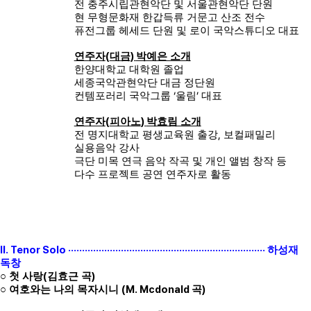
전 충주시립관현악단 및 서울관현악단 단원
현 무형문화재 한갑득류 거문고 산조 전수
퓨전그룹 헤세드 단원 및 로이 국악스튜디오 대표
(
)
연주자
대금
박예은 소개
한양대학교 대학원 졸업
세종국악관현악단 대금 정단원
‘
’
컨템포러리 국악그룹
울림
대표
(
)
연주자
피아노
박효림 소개
,
전 명지대학교 평생교육원 출강
보컬패밀리
실용음악 강사
극단 미목 연극 음악 작곡 및 개인 앨범 창작 등
다수 프로젝트 공연 연주자로 활동
II. Tenor Solo ·······································································
하성재
독창
(
)
○
첫 사랑
김효근 곡
(M. Mcdonald
)
○
여호와는 나의 목자시니
곡