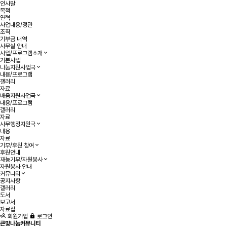
인사말
목적
연혁
사업내용/정관
조직
기부금 내역
사무실 안내
사업/프로그램소개
기본사업
나눔지원사업국
내용/프로그램
갤러리
자료
배움지원사업국
내용/프로그램
갤러리
자료
사무행정지원국
내용
자료
기부/후원 참여
후원안내
재능기부/자원봉사
자원봉사 안내
커뮤니티
공지사항
갤러리
도서
보고서
자료집
회원가입
로그인
큰빛나눔커뮤니티