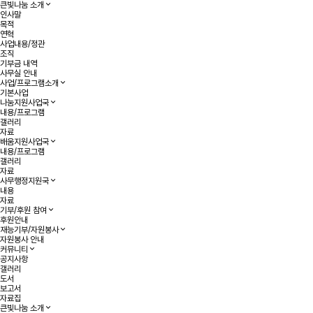
큰빛나눔 소개
인사말
목적
연혁
사업내용/정관
조직
기부금 내역
사무실 안내
사업/프로그램소개
기본사업
나눔지원사업국
내용/프로그램
갤러리
자료
배움지원사업국
내용/프로그램
갤러리
자료
사무행정지원국
내용
자료
기부/후원 참여
후원안내
재능기부/자원봉사
자원봉사 안내
커뮤니티
공지사항
갤러리
도서
보고서
자료집
큰빛나눔 소개