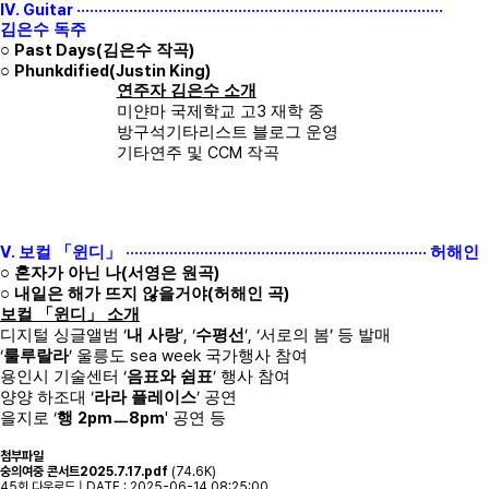
IV. Guitar ····················································································
김은수 독주
Past Days(
)
○
김은수 작곡
Phunkdified(Justin King)
○
연주자 김은수 소개
3
미얀마 국제학교 고
재학 중
방구석기타리스트 블로그 운영
CCM
기타연주 및
작곡
V.
·····································································
보컬
「
윈디
」
허해인
(
)
○
혼자가 아닌 나
서영은 원곡
(
)
○
내일은 해가 뜨지 않을거야
허해인 곡
보컬
「
윈디
」
소개
‘
’, ‘
’, ‘
’
디지털 싱글앨범
내 사랑
수평선
서로의 봄
등 발매
‘
’
sea week
룰루랄라
울릉도
국가행사 참여
‘
’
용인시 기술센터
음표와 쉼표
행사 참여
‘
’
양양 하조대
라라 플레이스
공연
‘
2pm
8pm
'
을지로
행
ㅡ
공연 등
첨부파일
숭의여중 콘서트2025.7.17.pdf
(74.6K)
45회 다운로드 | DATE : 2025-06-14 08:25:00