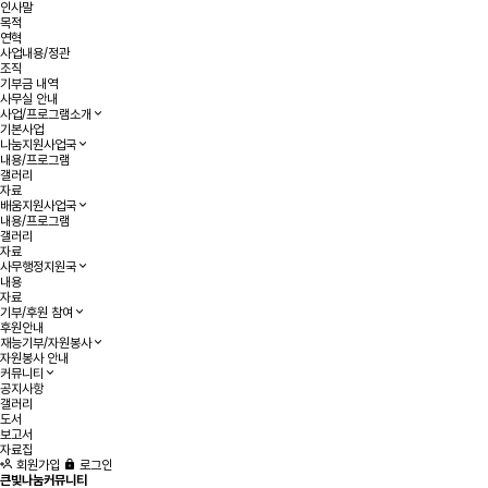
인사말
목적
연혁
사업내용/정관
조직
기부금 내역
사무실 안내
사업/프로그램소개
기본사업
나눔지원사업국
내용/프로그램
갤러리
자료
배움지원사업국
내용/프로그램
갤러리
자료
사무행정지원국
내용
자료
기부/후원 참여
후원안내
재능기부/자원봉사
자원봉사 안내
커뮤니티
공지사항
갤러리
도서
보고서
자료집
회원가입
로그인
큰빛나눔커뮤니티