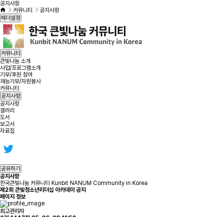
공지사항
커뮤니티
공지사항
헤더설정
커뮤니티
큰빛나눔 소개
사업/프로그램소개
기부/후원 참여
재능기부/자원봉사
커뮤니티
공지사항
공지사항
갤러리
도서
보고서
자료집
공유하기
공지사항
한국큰빛나눔 커뮤니티 Kunbit NANUM Community in Korea
제2회 큰빛청소년리더십 아카데미 공지
페이지 정보
최고관리자