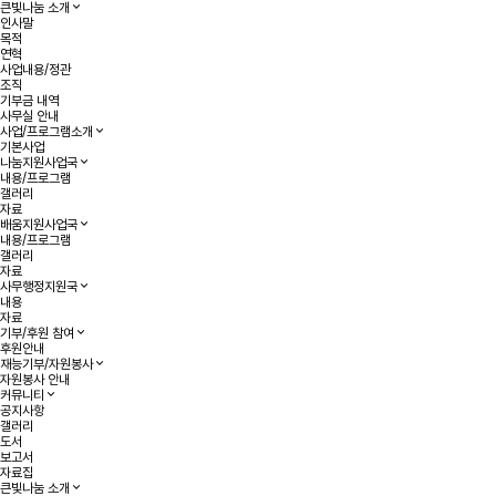
큰빛나눔 소개
인사말
목적
연혁
사업내용/정관
조직
기부금 내역
사무실 안내
사업/프로그램소개
기본사업
나눔지원사업국
내용/프로그램
갤러리
자료
배움지원사업국
내용/프로그램
갤러리
자료
사무행정지원국
내용
자료
기부/후원 참여
후원안내
재능기부/자원봉사
자원봉사 안내
커뮤니티
공지사항
갤러리
도서
보고서
자료집
큰빛나눔 소개