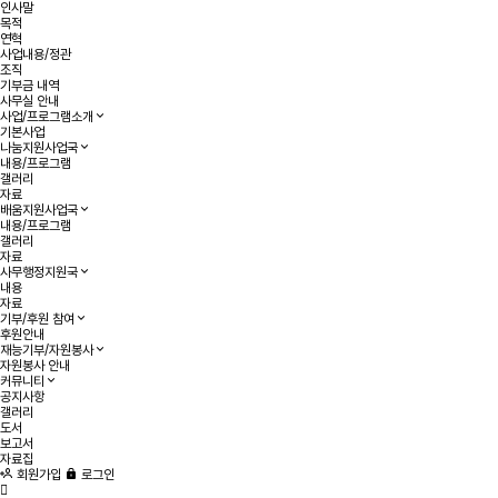
인사말
목적
연혁
사업내용/정관
조직
기부금 내역
사무실 안내
사업/프로그램소개
기본사업
나눔지원사업국
내용/프로그램
갤러리
자료
배움지원사업국
내용/프로그램
갤러리
자료
사무행정지원국
내용
자료
기부/후원 참여
후원안내
재능기부/자원봉사
자원봉사 안내
커뮤니티
공지사항
갤러리
도서
보고서
자료집
회원가입
로그인