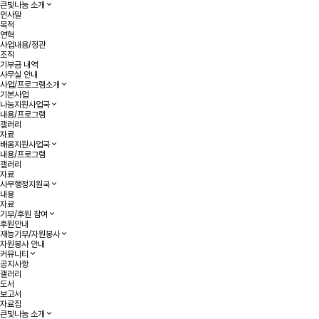
큰빛나눔 소개
인사말
목적
연혁
사업내용/정관
조직
기부금 내역
사무실 안내
사업/프로그램소개
기본사업
나눔지원사업국
내용/프로그램
갤러리
자료
배움지원사업국
내용/프로그램
갤러리
자료
사무행정지원국
내용
자료
기부/후원 참여
후원안내
재능기부/자원봉사
자원봉사 안내
커뮤니티
공지사항
갤러리
도서
보고서
자료집
큰빛나눔 소개