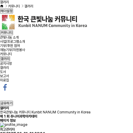
갤러리
커뮤니티
갤러리
헤더설정
커뮤니티
큰빛나눔 소개
사업/프로그램소개
기부/후원 참여
재능기부/자원봉사
커뮤니티
갤러리
공지사항
갤러리
도서
보고서
자료집
공유하기
갤러리
한국큰빛나눔 커뮤니티 Kunbit NANUM Community in Korea
제 1 회 쥬니어과학아카데미
페이지 정보
최고관리자