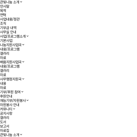
큰빛나눔 소개
인사말
목적
연혁
사업내용/정관
조직
기부금 내역
사무실 안내
사업/프로그램소개
기본사업
나눔지원사업국
내용/프로그램
갤러리
자료
배움지원사업국
내용/프로그램
갤러리
자료
사무행정지원국
내용
자료
기부/후원 참여
후원안내
재능기부/자원봉사
자원봉사 안내
커뮤니티
공지사항
갤러리
도서
보고서
자료집
큰빛나눔 소개