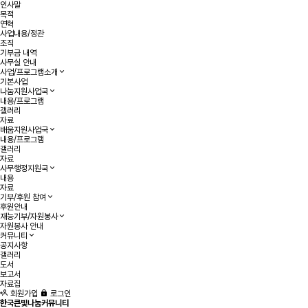
인사말
목적
연혁
사업내용/정관
조직
기부금 내역
사무실 안내
사업/프로그램소개
기본사업
나눔지원사업국
내용/프로그램
갤러리
자료
배움지원사업국
내용/프로그램
갤러리
자료
사무행정지원국
내용
자료
기부/후원 참여
후원안내
재능기부/자원봉사
자원봉사 안내
커뮤니티
공지사항
갤러리
도서
보고서
자료집
회원가입
로그인
한국큰빛나눔커뮤니티