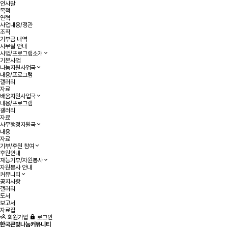
인사말
목적
연혁
사업내용/정관
조직
기부금 내역
사무실 안내
사업/프로그램소개
기본사업
나눔지원사업국
내용/프로그램
갤러리
자료
배움지원사업국
내용/프로그램
갤러리
자료
사무행정지원국
내용
자료
기부/후원 참여
후원안내
재능기부/자원봉사
자원봉사 안내
커뮤니티
공지사항
갤러리
도서
보고서
자료집
회원가입
로그인
한국큰빛나눔커뮤니티