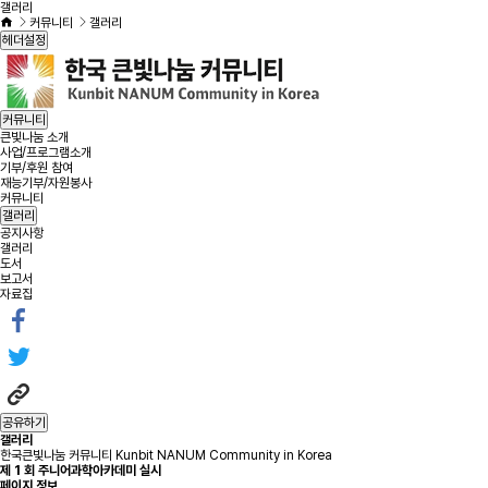
갤러리
커뮤니티
갤러리
헤더설정
커뮤니티
큰빛나눔 소개
사업/프로그램소개
기부/후원 참여
재능기부/자원봉사
커뮤니티
갤러리
공지사항
갤러리
도서
보고서
자료집
공유하기
갤러리
한국큰빛나눔 커뮤니티 Kunbit NANUM Community in Korea
제 1 회 주니어과학아카데미 실시
페이지 정보