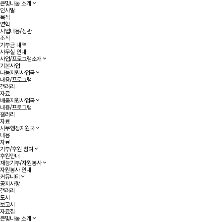
큰빛나눔 소개
인사말
목적
연혁
사업내용/정관
조직
기부금 내역
사무실 안내
사업/프로그램소개
기본사업
나눔지원사업국
내용/프로그램
갤러리
자료
배움지원사업국
내용/프로그램
갤러리
자료
사무행정지원국
내용
자료
기부/후원 참여
후원안내
재능기부/자원봉사
자원봉사 안내
커뮤니티
공지사항
갤러리
도서
보고서
자료집
큰빛나눔 소개