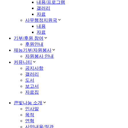
내용/프로그램
갤러리
자료
사무행정지원국
내용
자료
기부/후원 참여
후원안내
재능기부/자원봉사
자원봉사 안내
커뮤니티
공지사항
갤러리
도서
보고서
자료집
큰빛나눔 소개
인사말
목적
연혁
사업내용/정관