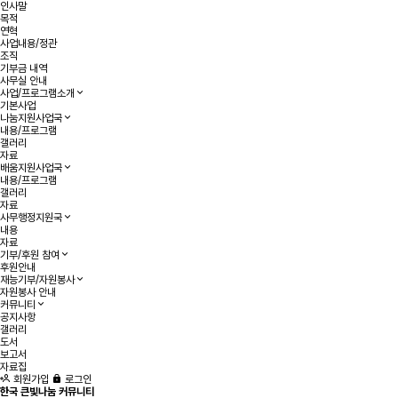
인사말
목적
연혁
사업내용/정관
조직
기부금 내역
사무실 안내
사업/프로그램소개
기본사업
나눔지원사업국
내용/프로그램
갤러리
자료
배움지원사업국
내용/프로그램
갤러리
자료
사무행정지원국
내용
자료
기부/후원 참여
후원안내
재능기부/자원봉사
자원봉사 안내
커뮤니티
공지사항
갤러리
도서
보고서
자료집
회원가입
로그인
한국 큰빛나눔 커뮤니티