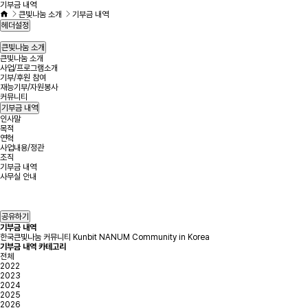
기부금 내역
큰빛나눔 소개
기부금 내역
헤더설정
큰빛나눔 소개
큰빛나눔 소개
사업/프로그램소개
기부/후원 참여
재능기부/자원봉사
커뮤니티
기부금 내역
인사말
목적
연혁
사업내용/정관
조직
기부금 내역
사무실 안내
공유하기
기부금 내역
한국큰빛나눔 커뮤니티 Kunbit NANUM Community in Korea
기부금 내역 카테고리
전체
2022
2023
2024
2025
2026