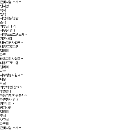
큰빛나눔 소개
인사말
목적
연혁
사업내용/정관
조직
기부금 내역
사무실 안내
사업/프로그램소개
기본사업
나눔지원사업국
내용/프로그램
갤러리
자료
배움지원사업국
내용/프로그램
갤러리
자료
사무행정지원국
내용
자료
기부/후원 참여
후원안내
재능기부/자원봉사
자원봉사 안내
커뮤니티
공지사항
갤러리
도서
보고서
자료집
큰빛나눔 소개