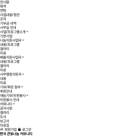
인사말
목적
연혁
사업내용/정관
조직
기부금 내역
사무실 안내
사업/프로그램소개
기본사업
나눔지원사업국
내용/프로그램
갤러리
자료
배움지원사업국
내용/프로그램
갤러리
자료
사무행정지원국
내용
자료
기부/후원 참여
후원안내
재능기부/자원봉사
자원봉사 안내
커뮤니티
공지사항
갤러리
도서
보고서
자료집
회원가입
로그인
한국 큰빛나눔 커뮤니티