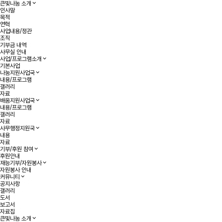
큰빛나눔 소개
인사말
목적
연혁
사업내용/정관
조직
기부금 내역
사무실 안내
사업/프로그램소개
기본사업
나눔지원사업국
내용/프로그램
갤러리
자료
배움지원사업국
내용/프로그램
갤러리
자료
사무행정지원국
내용
자료
기부/후원 참여
후원안내
재능기부/자원봉사
자원봉사 안내
커뮤니티
공지사항
갤러리
도서
보고서
자료집
큰빛나눔 소개