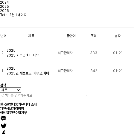
2024
2025
2026
Total 2건
1 페이지
번호
제목
글쓴이
조회
날짜
2025
2
최고관리자
333
01-21
2025 기부금.회비 내역
2025
1
최고관리자
342
01-21
2025년 재정보고. 기부금.회비
검색
한국큰빛나눔커뮤니티 소개
개인정보처리방침
이메일무단수집거부