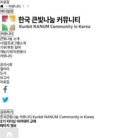
자료집
커뮤니티
헤더설정
커뮤니티
큰빛나눔 소개
사업/프로그램소개
기부/후원 참여
재능기부/자원봉사
커뮤니티
공지사항
갤러리
도서
보고서
자료집
공유하기
한국큰빛나눔 커뮤니티 Kunbit NANUM Community in Korea
2기 리더십 아카데미 교재
페이지 정보