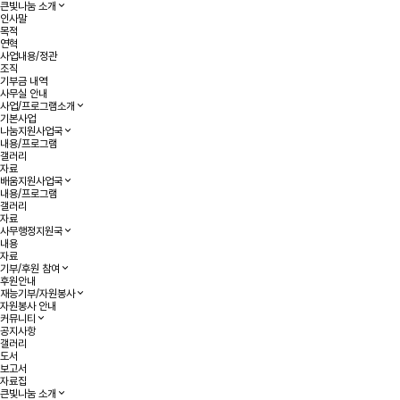
큰빛나눔 소개
인사말
목적
연혁
사업내용/정관
조직
기부금 내역
사무실 안내
사업/프로그램소개
기본사업
나눔지원사업국
내용/프로그램
갤러리
자료
배움지원사업국
내용/프로그램
갤러리
자료
사무행정지원국
내용
자료
기부/후원 참여
후원안내
재능기부/자원봉사
자원봉사 안내
커뮤니티
공지사항
갤러리
도서
보고서
자료집
큰빛나눔 소개