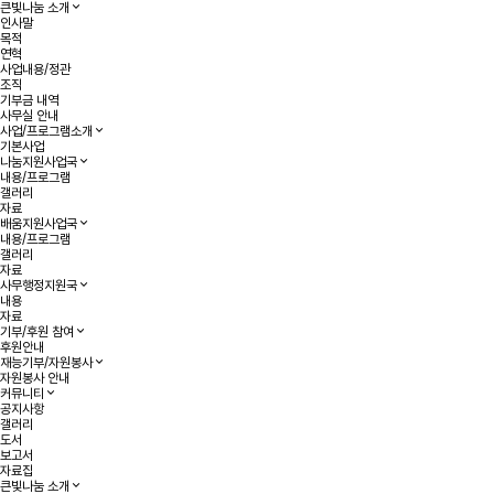
큰빛나눔 소개
인사말
목적
연혁
사업내용/정관
조직
기부금 내역
사무실 안내
사업/프로그램소개
기본사업
나눔지원사업국
내용/프로그램
갤러리
자료
배움지원사업국
내용/프로그램
갤러리
자료
사무행정지원국
내용
자료
기부/후원 참여
후원안내
재능기부/자원봉사
자원봉사 안내
커뮤니티
공지사항
갤러리
도서
보고서
자료집
큰빛나눔 소개