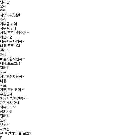
인사말
목적
연혁
사업내용/정관
조직
기부금 내역
사무실 안내
사업/프로그램소개
기본사업
나눔지원사업국
내용/프로그램
갤러리
자료
배움지원사업국
내용/프로그램
갤러리
자료
사무행정지원국
내용
자료
기부/후원 참여
후원안내
재능기부/자원봉사
자원봉사 안내
커뮤니티
공지사항
갤러리
도서
보고서
자료집
회원가입
로그인