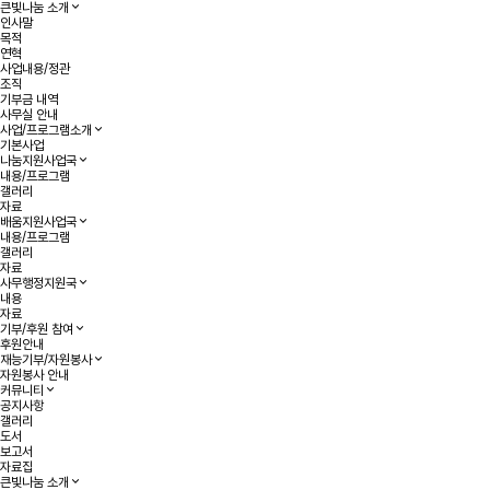
큰빛나눔 소개
인사말
목적
연혁
사업내용/정관
조직
기부금 내역
사무실 안내
사업/프로그램소개
기본사업
나눔지원사업국
내용/프로그램
갤러리
자료
배움지원사업국
내용/프로그램
갤러리
자료
사무행정지원국
내용
자료
기부/후원 참여
후원안내
재능기부/자원봉사
자원봉사 안내
커뮤니티
공지사항
갤러리
도서
보고서
자료집
큰빛나눔 소개