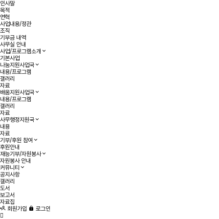
인사말
목적
연혁
사업내용/정관
조직
기부금 내역
사무실 안내
사업/프로그램소개
기본사업
나눔지원사업국
내용/프로그램
갤러리
자료
배움지원사업국
내용/프로그램
갤러리
자료
사무행정지원국
내용
자료
기부/후원 참여
후원안내
재능기부/자원봉사
자원봉사 안내
커뮤니티
공지사항
갤러리
도서
보고서
자료집
회원가입
로그인