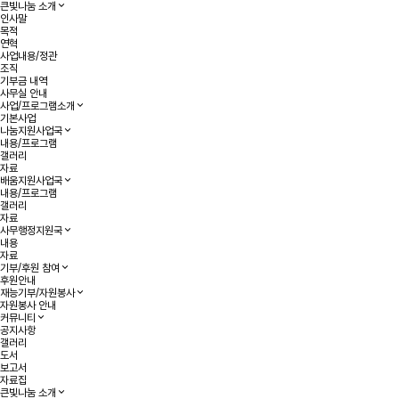
큰빛나눔 소개
인사말
목적
연혁
사업내용/정관
조직
기부금 내역
사무실 안내
사업/프로그램소개
기본사업
나눔지원사업국
내용/프로그램
갤러리
자료
배움지원사업국
내용/프로그램
갤러리
자료
사무행정지원국
내용
자료
기부/후원 참여
후원안내
재능기부/자원봉사
자원봉사 안내
커뮤니티
공지사항
갤러리
도서
보고서
자료집
큰빛나눔 소개