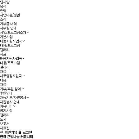
인사말
목적
연혁
사업내용/정관
조직
기부금 내역
사무실 안내
사업/프로그램소개
기본사업
나눔지원사업국
내용/프로그램
갤러리
자료
배움지원사업국
내용/프로그램
갤러리
자료
사무행정지원국
내용
자료
기부/후원 참여
후원안내
재능기부/자원봉사
자원봉사 안내
커뮤니티
공지사항
갤러리
도서
보고서
자료집
회원가입
로그인
한국 큰빛나눔 커뮤니티