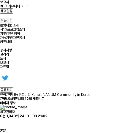
보고서
커뮤니티
헤더설정
커뮤니티
큰빛나눔 소개
사업/프로그램소개
기부/후원 참여
재능기부/자원봉사
커뮤니티
공지사항
갤러리
도서
보고서
자료집
공유하기
한국큰빛나눔 커뮤니티 Kunbit NANUM Community in Korea
큰빛나눔커뮤니티 12월 재정보고
페이지 정보
최고관리자
0건
1,343회
24-01-03 21:02
본문