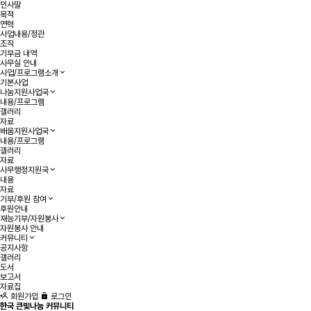
인사말
목적
연혁
사업내용/정관
조직
기부금 내역
사무실 안내
사업/프로그램소개
기본사업
나눔지원사업국
내용/프로그램
갤러리
자료
배움지원사업국
내용/프로그램
갤러리
자료
사무행정지원국
내용
자료
기부/후원 참여
후원안내
재능기부/자원봉사
자원봉사 안내
커뮤니티
공지사항
갤러리
도서
보고서
자료집
회원가입
로그인
한국 큰빛나눔 커뮤니티