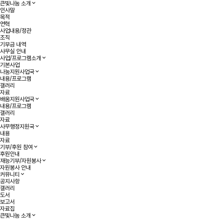
작성자
댓글
조회
작성일
목록
게시판 리스트 옵션
큰빛나눔 소개
인사말
목적
연혁
사업내용/정관
조직
기부금 내역
사무실 안내
사업/프로그램소개
기본사업
나눔지원사업국
내용/프로그램
갤러리
자료
배움지원사업국
내용/프로그램
갤러리
자료
사무행정지원국
내용
자료
기부/후원 참여
후원안내
재능기부/자원봉사
자원봉사 안내
커뮤니티
공지사항
갤러리
도서
보고서
자료집
큰빛나눔 소개