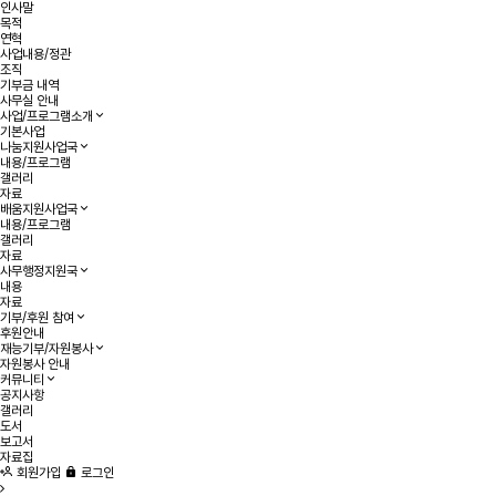
인사말
목적
연혁
사업내용/정관
조직
기부금 내역
사무실 안내
사업/프로그램소개
기본사업
나눔지원사업국
내용/프로그램
갤러리
자료
배움지원사업국
내용/프로그램
갤러리
자료
사무행정지원국
내용
자료
기부/후원 참여
후원안내
재능기부/자원봉사
자원봉사 안내
커뮤니티
공지사항
갤러리
도서
보고서
자료집
회원가입
로그인