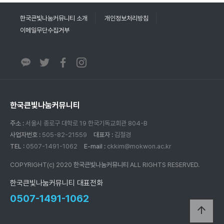
한국큰빛나눔커뮤니티 소개
개인정보처리방침
이메일무단수집거부
한국큰빛나눔커뮤니티
주소 :
서울시 종로구 대학로 19 한국기독교회관 804-B
사업자번호 :
505-82-21559
대표자 :
김철경
TEL :
0507-1491-1062
E-mail :
ckkim@mokwon.ac.kr
COPYRIGHT(c) 2020
한국큰빛나눔커뮤니티
ALL RIGHTS RESERVED.
한국큰빛나눔커뮤니티 대표전화
0507-1491-1062
arrow_upward