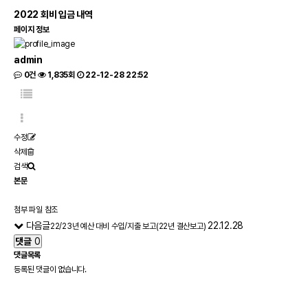
2022
회비 입금 내역
페이지 정보
admin
0건
1,835회
22-12-28 22:52
수정
삭제
검색
본문
첨부 파일 참조
다음글
22.12.28
22/23년 예산 대비 수입/지출 보고(22년 결산보고)
댓글
0
댓글목록
등록된 댓글이 없습니다.