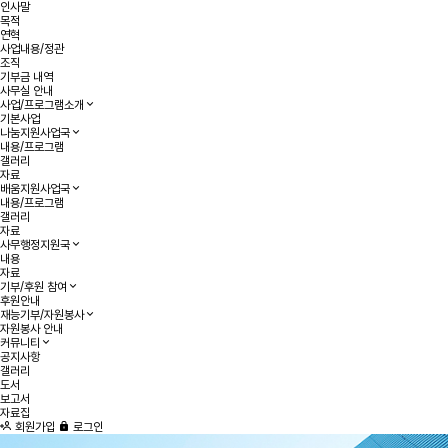
인사말
목적
연혁
사업내용/정관
조직
기부금 내역
사무실 안내
사업/프로그램소개
기본사업
나눔지원사업국
내용/프로그램
갤러리
자료
배움지원사업국
내용/프로그램
갤러리
자료
사무행정지원국
내용
자료
기부/후원 참여
후원안내
재능기부/자원봉사
자원봉사 안내
커뮤니티
공지사항
갤러리
도서
보고서
자료집
회원가입
로그인