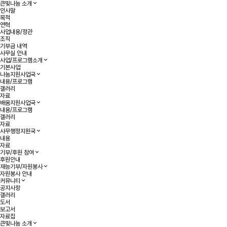
열린 분류
게시판 검색
검색
닫기
큰빛나눔 소개
인사말
목적
연혁
사업내용/정관
조직
기부금 내역
사무실 안내
사업/프로그램소개
기본사업
나눔지원사업국
내용/프로그램
갤러리
자료
배움지원사업국
내용/프로그램
갤러리
자료
사무행정지원국
내용
자료
기부/후원 참여
후원안내
재능기부/자원봉사
자원봉사 안내
커뮤니티
공지사항
갤러리
도서
보고서
자료집
큰빛나눔 소개