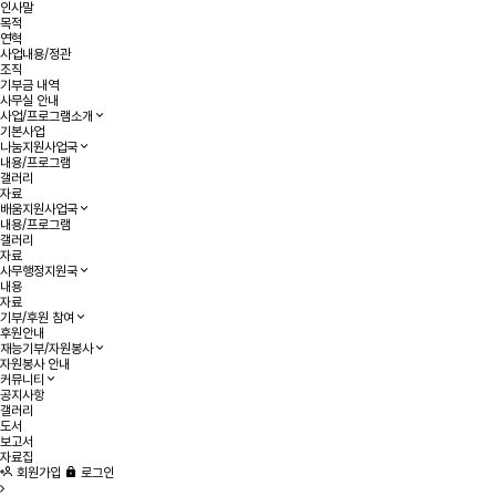
인사말
목적
연혁
사업내용/정관
조직
기부금 내역
사무실 안내
사업/프로그램소개
기본사업
나눔지원사업국
내용/프로그램
갤러리
자료
배움지원사업국
내용/프로그램
갤러리
자료
사무행정지원국
내용
자료
기부/후원 참여
후원안내
재능기부/자원봉사
자원봉사 안내
커뮤니티
공지사항
갤러리
도서
보고서
자료집
회원가입
로그인