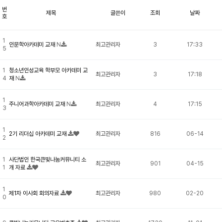
번
제목
글쓴이
조회
날짜
호
1
인문학아카데미 교재
N
최고관리자
3
17:33
5
1
청소년인성교육 학부모 아카데미 교
최고관리자
3
17:18
4
재
N
1
주니어과학아카데미 교재
N
최고관리자
4
17:15
3
1
2기 리더십 아카데미 교재
최고관리자
816
06-14
2
1
사단법인 한국큰빛나눔커뮤니티 소
최고관리자
901
04-15
1
개 자료
1
제1차 이사회 회의자료
최고관리자
980
02-20
0