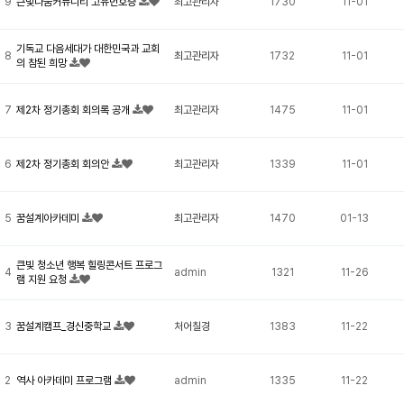
9
큰빛나눔커뮤니티 고유번호증
최고관리자
1730
11-01
기독교 다음세대가 대한민국과 교회
8
최고관리자
1732
11-01
의 참된 희망
7
제2차 정기총회 회의록 공개
최고관리자
1475
11-01
6
제2차 정기총회 회의안
최고관리자
1339
11-01
5
꿈설계아카데미
최고관리자
1470
01-13
큰빛 청소년 행복 힐링콘서트 프로그
4
admin
1321
11-26
램 지원 요청
3
꿈설계캠프_경신중학교
처어칠경
1383
11-22
2
역사 아카데미 프로그램
admin
1335
11-22