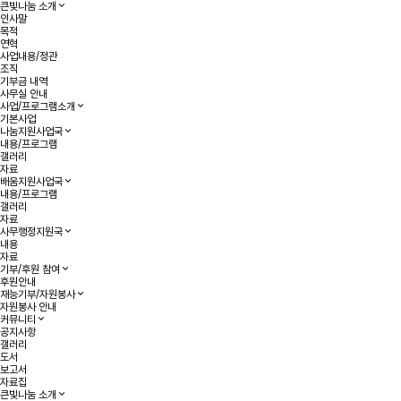
큰빛나눔 소개
인사말
목적
연혁
사업내용/정관
조직
기부금 내역
사무실 안내
사업/프로그램소개
기본사업
나눔지원사업국
내용/프로그램
갤러리
자료
배움지원사업국
내용/프로그램
갤러리
자료
사무행정지원국
내용
자료
기부/후원 참여
후원안내
재능기부/자원봉사
자원봉사 안내
커뮤니티
공지사항
갤러리
도서
보고서
자료집
큰빛나눔 소개