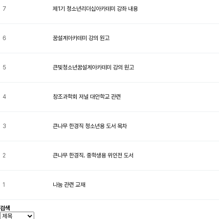
7
제1기 청소년리더십아카데미 강좌 내용
6
꿈설계아카데미 강의 원고
5
큰빛청소년꿈설계아카데미 강의 원고
4
창조과학회 저널 대안학교 관련
3
큰나무 한경직 청소년용 도서 목차
2
큰나무 한경직. 중학생용 위인전 도서
1
나눔 관련 교재
검색