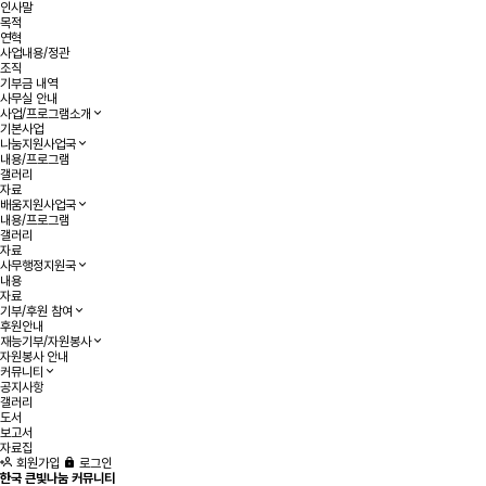
인사말
목적
연혁
사업내용/정관
조직
기부금 내역
사무실 안내
사업/프로그램소개
기본사업
나눔지원사업국
내용/프로그램
갤러리
자료
배움지원사업국
내용/프로그램
갤러리
자료
사무행정지원국
내용
자료
기부/후원 참여
후원안내
재능기부/자원봉사
자원봉사 안내
커뮤니티
공지사항
갤러리
도서
보고서
자료집
회원가입
로그인
한국 큰빛나눔 커뮤니티