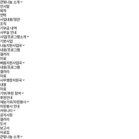
큰빛나눔 소개
인사말
목적
연혁
사업내용/정관
조직
기부금 내역
사무실 안내
사업/프로그램소개
기본사업
나눔지원사업국
내용/프로그램
갤러리
자료
배움지원사업국
내용/프로그램
갤러리
자료
사무행정지원국
내용
자료
기부/후원 참여
후원안내
재능기부/자원봉사
자원봉사 안내
커뮤니티
공지사항
갤러리
도서
보고서
자료집
큰빛나눔 소개