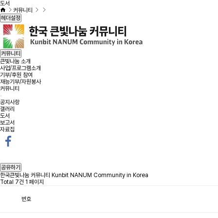
도서
커뮤니티
헤더설정
커뮤니티
큰빛나눔 소개
사업/프로그램소개
기부/후원 참여
재능기부/자원봉사
커뮤니티
공지사항
갤러리
도서
보고서
자료집
공유하기
한국큰빛나눔 커뮤니티 Kunbit NANUM Community in Korea
Total 7건
1 페이지
번호